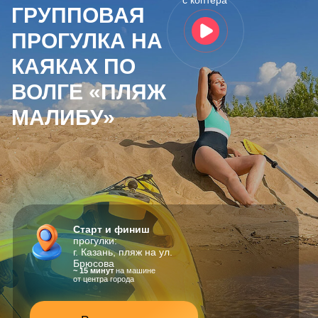
с коптера
ГРУППОВАЯ
ПРОГУЛКА НА
КАЯКАХ ПО
ВОЛГЕ «ПЛЯЖ
МАЛИБУ»
Старт и финиш
прогулки:
г. Казань, пляж на ул.
Брюсова
~ 15 минут
на машине
от центра города