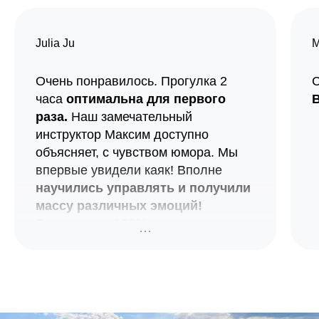
Julia Ju
М
Очень понравилось. Прогулка 2
С
часа
оптимальна для первого
В
раза.
Наш замечательный
инструктор Максим доступно
объясняет, с чувством юмора. Мы
впервые увидели каяк! Вполне
научились управлять и получили
массу различных эмоций!
Рекомендую 100%