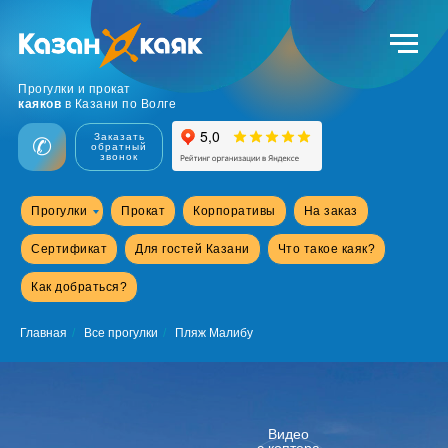
Маршрут
Прогулки и прокат
каяков
в Казани по Волге
Заказать
✆
обратный
звонок
Прогулки
Прокат
Корпоративы
На заказ
Сертификат
Для гостей Казани
Что такое каяк?
Как добраться?
Главная
/
Все прогулки
/
Пляж Малибу
Видео