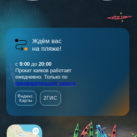
Ждём вас
на пляже!
с
9:00
до
20:00
Прокат каяков работает
ежедневно. Только по
предварительной записи
Яндекс.
2ГИС
Карты